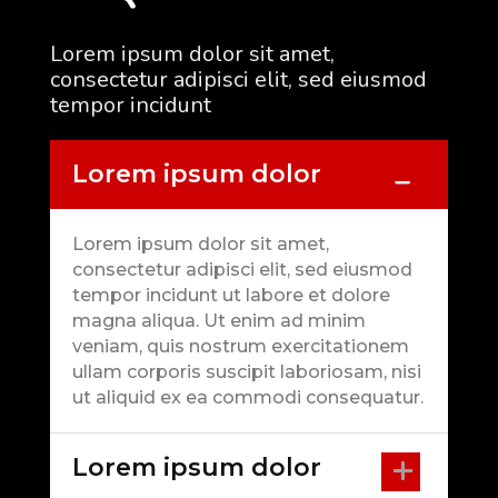
Lorem ipsum dolor sit amet,
consectetur adipisci elit, sed eiusmod
tempor incidunt
Lorem ipsum dolor
Lorem ipsum dolor sit amet,
consectetur adipisci elit, sed eiusmod
tempor incidunt ut labore et dolore
magna aliqua. Ut enim ad minim
veniam, quis nostrum exercitationem
ullam corporis suscipit laboriosam, nisi
ut aliquid ex ea commodi consequatur.
Lorem ipsum dolor