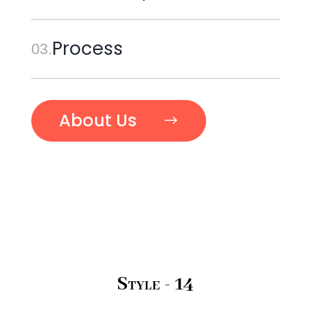
Process
03.
About Us
Style - 14