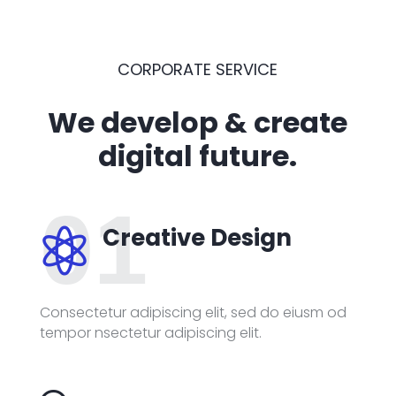
CORPORATE SERVICE
We develop & create
digital future.
01
Creative Design

Consectetur adipiscing elit, sed do eiusm od
tempor nsectetur adipiscing elit.